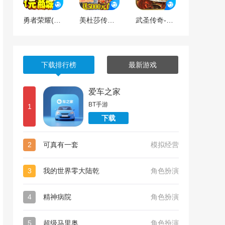
勇者荣耀(1元商城版)
美杜莎传奇（送5000元充值）
武圣传奇-送万元充值
下载排行榜
最新游戏
爱车之家
BT手游
1
下载
2
可真有一套
模拟经营
3
我的世界零大陆乾
角色扮演
4
精神病院
角色扮演
5
超级马里奥
角色扮演