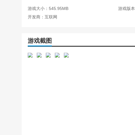
游戏大小：545.95MB
游戏版本：
4、赵灵儿——仙灵岛上别洞天，池中孤莲伴月眠
开发商：互联网
职业技能：
风雪冰天：疾风萧然冷彻骨，霜雪冰封天地寒。
游戏截图
炼狱真炎：天地神气凝炼狱，三昧真炎除万恶。
灵火咒：祈唤灵咒纵仙火，天坠烈焰焚妖魔。
玄冰咒：仙女凭栏不畏寒，玉指浮空起冰莲。
5、酒剑仙——仗剑红尘已是癫，有酒平步上青天
职业技能：
碧落斩：天姥连天向天横，势拔五岳掩赤城
行空散云：剑阁横空锁蜀门，资中岩岫若云屯。
阔云击：似闻饮中之八仙，乳飘豪气摩苍穹。