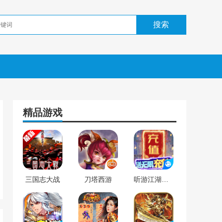
精品游戏
三国志大战
刀塔西游
听游江湖（无限送充值）