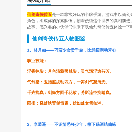
仙剑奇侠传五
是一款非常好玩的卡牌手游。游戏中以仙剑
角色，组成你的探索队伍，朝着侵蚀这个世界的真相前进
故事。感兴趣的小伙伴们快来下载仙剑奇侠传五体验一下
仙剑奇侠传五
人物图鉴
1、林月如——刁蛮少女贵千金，比武招亲动芳心
职业技能：
浮香掠影：月色清蒙照魅影，灵气漂浮逸芬芳。
气剑指：玉指擦拔动四方，一舞剑气凝清光。
千卉挽岚：剑舞方圆千花放，芳影流空挽睛岚。
阳指：轻舒铁臂似雷霆，伏如处女雪如鸿。
2、李逍遥——不识情愁枉少年，檐下赐酒结仙缘