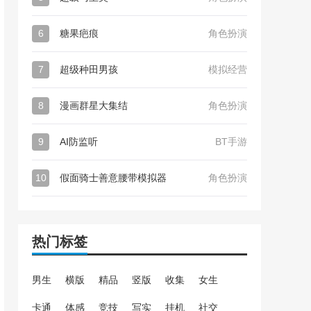
6
糖果疤痕
角色扮演
7
超级种田男孩
模拟经营
8
漫画群星大集结
角色扮演
9
AI防监听
BT手游
10
假面骑士善意腰带模拟器
角色扮演
热门标签
男生
横版
精品
竖版
收集
女生
卡通
体感
竞技
写实
挂机
社交