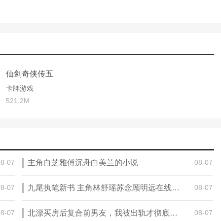
仙剑奇侠传五
卡牌游戏
521.2M
。
08-07
主角白芝雅傅沉舟白美兰的小说
08-07
08-07
九尾执笔新书 主角林舒瑶苏念顾明远在线阅读
08-07
中国古代神话故事为背景，讲述了主角从平凡少年成长为能够拯救世界
戏史上留下了浓重的一笔。
08-07
北漂买房后复合前男友，我被出轨才彻底醒了
08-07