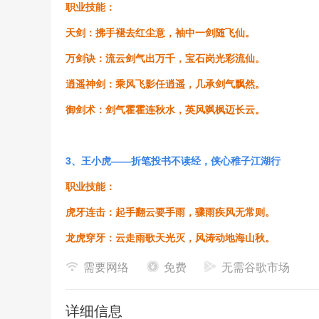
职业技能：
天剑：拂手褪去红尘意，袖中一剑随飞仙。
万剑诀：流云剑气出万千，宝石岗光彩流仙。
逍遥神剑：乘风飞影任逍遥，几承剑气飘然。
御剑术：剑气霍霍连秋水，英风飒枫迈长云。
3、王小虎——折笔投书不读经，侠心稚子江湖行
职业技能：
虎牙连击：起手翻云要手雨，骤雨疾风无常则。
龙虎穿牙：云走雨歌天光灭，风涛动地海山秋。
卧狼空破：如云蔽月不见光，气动凌再为止殇。
需要网络
免费
无需谷歌市场
玄武散画：力从地起拔山河，蛟龙穿云惊神罗。
详细信息