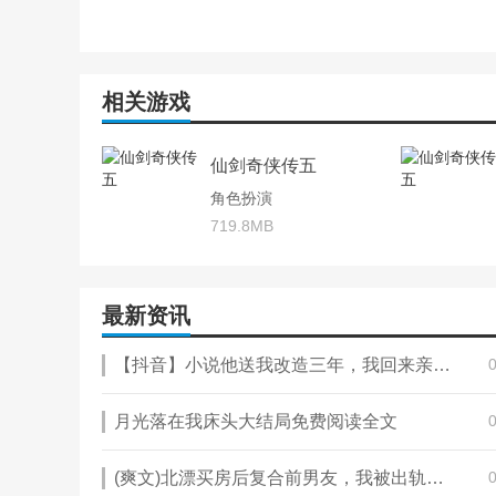
迅雷诀：玄月飞霜开玉帐，黑山乘月动金钲。
仙剑奇侠传五游戏福利
相关游戏
1、上线登录直送VIP6、充值比例1:10，体验快人一步。
仙剑奇侠传五
2、游戏内所有充值全部0.1折，首充仅需0.06元。
角色扮演
3、7日豪礼送至尊法宝和超强SSR英雄-龙幽。
719.8MB
4、创角即送SSR奶妈英雄唐雨柔和超强组合技-雨落云凡
5、全民狂欢福利拉满，天天送海量培养资源。
最新资讯
6、海量活动丰富玩法，带你重新回来仙剑的世界。
【抖音】小说他送我改造三年，我回来亲手砸了他的婚礼无广告阅读
仙剑奇侠传五游戏简介
月光落在我床头大结局免费阅读全文
《仙剑奇侠传五》是一款角色扮演对的卡牌游戏。游戏以
的英雄的故事。游戏不仅受到了广大玩家的喜爱，也在游
(爽文)北漂买房后复合前男友，我被出轨才彻底醒了全本章节阅读