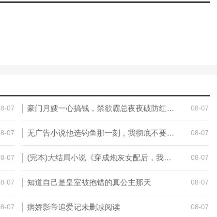
08-07
豪门月嫂一心搞钱，禁欲霸总夜夜破防红温未删减阅读
08-07
08-07
无广告小说他选钓鱼那一刻，我彻底不要这个家 李招娣陈军念念在线阅读
08-07
08-07
(完本)大结局小说《穿成炮灰女配后，我靠产品经理思维逆袭了》在线阅读
08-07
08-07
知道自己是皇室被抱错的真公主那天
08-07
08-07
病娇影帝追爱记未删减阅读
08-07