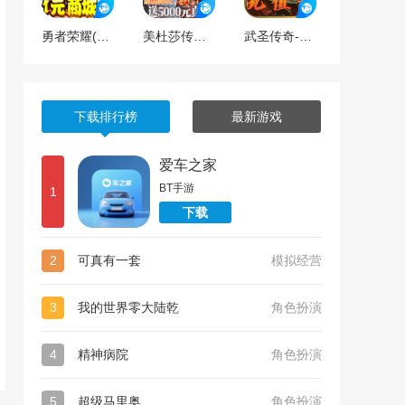
勇者荣耀(1元商城版)
美杜莎传奇（送5000元充值）
武圣传奇-送万元充值
下载排行榜
最新游戏
爱车之家
BT手游
1
下载
2
可真有一套
模拟经营
3
我的世界零大陆乾
角色扮演
4
精神病院
角色扮演
5
超级马里奥
角色扮演