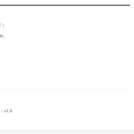
下！
哟~
v1.0