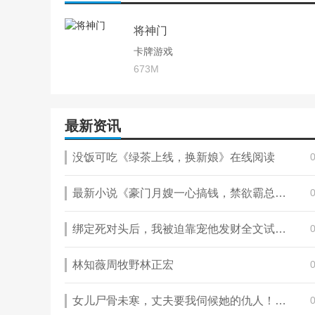
将神门
卡牌游戏
673M
最新资讯
没饭可吃《绿茶上线，换新娘》在线阅读
最新小说《豪门月嫂一心搞钱，禁欲霸总夜夜破防红温》大结局阅读
绑定死对头后，我被迫靠宠他发财全文试读 虞穗沈确小说全本无弹窗
林知薇周牧野林正宏
女儿尸骨未寒，丈夫要我伺候她的仇人！完整版在线阅读(主角苏明远周倩)