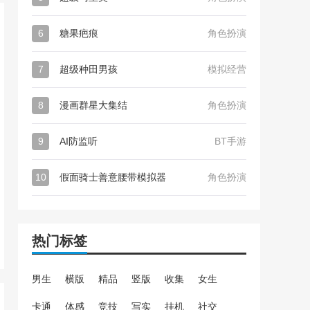
6
糖果疤痕
角色扮演
7
超级种田男孩
模拟经营
8
漫画群星大集结
角色扮演
9
AI防监听
BT手游
10
假面骑士善意腰带模拟器
角色扮演
热门标签
男生
横版
精品
竖版
收集
女生
卡通
体感
竞技
写实
挂机
社交