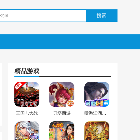
精品游戏
三国志大战
刀塔西游
听游江湖（无限送充值）