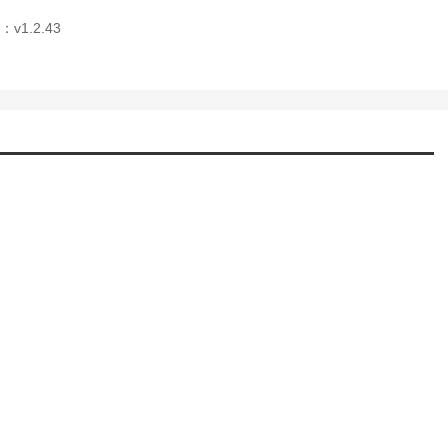
v1.2.43
的阵容搭配还是需要根据我们自身的抽卡进行灵活的调整。合理的搭配
们不管是遇到什么关卡都可以轻松通关。
出能力，在BOSS战和日常推图中都能展现出惊人的实力，悟空的召
被动技能还能提供攻击闪避，进一步增强了生存能力。