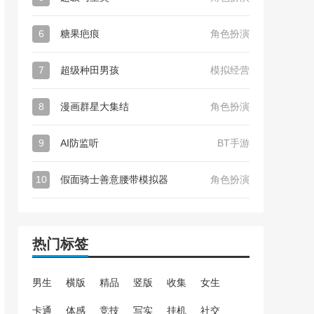
6
糖果疤痕
角色扮演
7
超级种田男孩
模拟经营
8
漫画群星大集结
角色扮演
9
AI防监听
BT手游
10
假面骑士善意腰带模拟器
角色扮演
热门标签
男生
横版
精品
竖版
收集
女生
卡通
体感
竞技
写实
挂机
社交