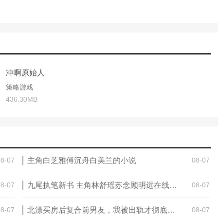
稳定获取，是玩家们不可多得的主力英雄。
他的大招能够减少敌方的减伤效果，为队伍创造更多的输出机会，科隆
伍于危难之中。
冲啊原始人
戏中的表现绝对值得玩家们投入资源去培养。
策略游戏
436.30MB
0英雄之一，他的锁血无敌技能让他在战场上几乎成为不死的存在，为队
，进一步提升队伍的输出能力。
们不可或缺的强力英雄。
08-07
主角白芝雅傅沉舟白美兰的小说
08-07
08-07
九尾执笔新书 主角林舒瑶苏念顾明远在线阅读
08-07
果，是光环英雄的典范，她的被动技能为全体攻速加成，大招一出，周
08-07
北漂买房后复合前男友，我被出轨才彻底醒了
08-07