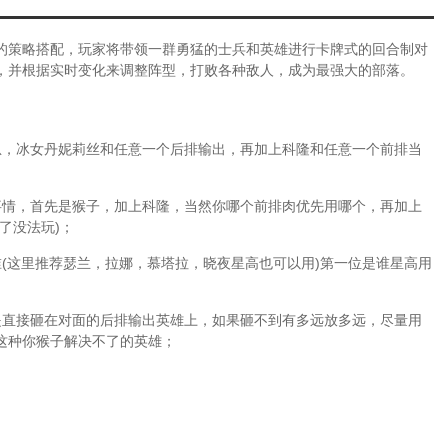
的策略搭配，玩家将带领一群勇猛的士兵和英雄进行卡牌式的回合制对
，并根据实时变化来调整阵型，打败各种敌人，成为最强大的部落。
恩，冰女丹妮莉丝和任意一个后排输出，再加上科隆和任意一个前排当
事情，首先是猴子，加上科隆，当然你哪个前排肉优先用哪个，再加上
了没法玩)；
(这里推荐瑟兰，拉娜，慕塔拉，晓夜星高也可以用)第一位是谁星高用
是直接砸在对面的后排输出英雄上，如果砸不到有多远放多远，尽量用
这种你猴子解决不了的英雄；