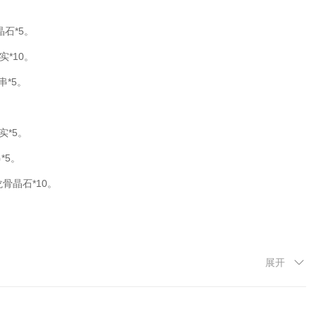
晶石*5。
实*10。
串*5。
实*5。
*5。
龙骨晶石*10。
展开