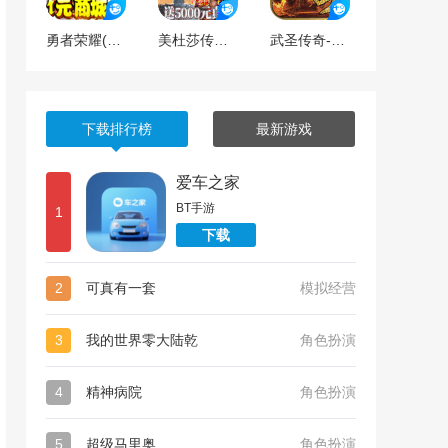
勇者荣耀(1元商城版)
美杜莎传奇（送5000元充值）
武圣传奇-送万元充值
下载排行榜
最新游戏
爱车之家
BT手游
1
下载
2
可真有一套
模拟经营
3
我的世界零大陆乾
角色扮演
4
精神病院
角色扮演
5
超级马里奥
角色扮演