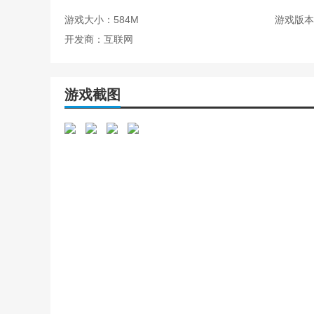
游戏大小：584M
游戏版本：
下面小编为大家推荐几套阵容：
开发商：互联网
1、风里希+猴哥+陈小花+多多姆+飘摇
2、风里希+猴哥+宝贝+牛大力+丹妮莉丝
游戏截图
3、风里希+吕人杰+猴哥+索菲+莱恩
4、风里希+猴哥+索纳尔+索菲+陈小花
5、风里希+猴哥+牛大力+索菲+陈小花
这几套阵容时目前游戏中比较强势的几套阵容，但是具体
阵容，升级阵容中英雄的星级提升阵容的强度才能帮助我
冲啊原始人SSS英雄强度榜
顶尖SSS级英雄
1、悟空（猴哥）
强度分析：悟空无疑是游戏中的顶尖存在，他拥有极高的输
唤系技能配合光环暴击，使得他在战场上如鱼得水，他的