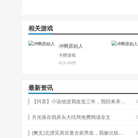
获取途径：悟空的获取途径相对稳定，通过航道商店即可
2、科隆
相关游戏
强度分析：科隆以其独特的技能和强大的生存能力著称，
的锁血无敌技能也让他在关键时刻能够力挽狂澜，拯救队
冲啊原始人
获取途径：虽然科隆的获取途径不如悟空稳定，但他在游
卡牌游戏
3、牛大力
424.4MB
强度分析：牛大力以其强大的生存能力和辅助能力成为T
伍提供了坚实的后盾，他的大招还能减少敌方的减伤效果
最新资讯
获取途径：牛大力在游戏中也有稳定的获取途径，是玩家
其他优秀SSS级英雄
【抖音】小说他送我改造三年，我回来亲手砸了他的婚礼无广告阅读
1、索菲
月光落在我床头大结局免费阅读全文
强度分析：索菲是战场多面手，兼具打断、恢复和减伤效
围友军共享攻速增益，是BOSS战中的必备角色。
(爽文)北漂买房后复合前男友，我被出轨才彻底醒了全本章节阅读