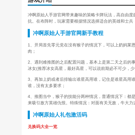
冲啊原始人手游官网带来趣味的策略卡牌玩法，高自由度
抗。在布阵时，玩家需要根据情况选择适合的英雄和士兵
冲啊原始人手游官网新手教程
1、开局首先零元党在没有猴子的情况下，可以上奶妈莱
肉；
2、遇到难推图的之后配置问题，基本上是第二天之后的
冰女(推荐冰女高星，最好高星，可以说前期必不可少，少
3、再加上奶或者后排输出谁星高用谁，记住是谁星高用谁
谁，没有太多要求；
4、推图当中，猴子的技能分两种情况，普通情况下：都
来吸引敌方英雄仇恨。特殊情况：对面有关无敌，牛大力
冲啊原始人礼包激活码
兑换码大全一览